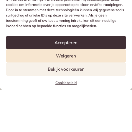
Onze diensten
cookies om informatie over je apparaat op te slaan en/of te raadplegen.
Door in te stemmen met deze technologieën kunnen wij gegevens zoals
surfgedrag of unieke ID's op deze site verwerken. Als je geen
Ambacht, versheid en traditie voor al je
toestemming geeft of uw toestemming intrekt, kan dit een nadelige
invloed hebben op bepaalde functies en mogelijkheden.
bijzondere momenten.
Accepteren
Neem contact met ons op
Weigeren
Bekijk voorkeuren
Cookiebeleid
Ambachtelijke bakkerij
Ons brood en banket worden dagelijks met de hand