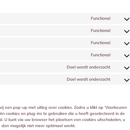
Functional
Consent
to
Functional
service
Consent
cleantal
to
Functional
spam-
service
Consent
protect
wordpr
to
Functional
service
Consent
wpml
to
Doel wordt onderzocht
service
Consent
litespee
to
Doel wordt onderzocht
service
Consent
google-
to
maps
service
diverse
ij een pop-up met uitleg over cookies. Zodra u klikt op ‘Voorkeuren
 cookies en plug-ins te gebruiken die u heeft geselecteerd in de
d. U kunt via uw browser het plaatsen van cookies uitschakelen, u
 dan mogelijk niet meer optimaal werkt.