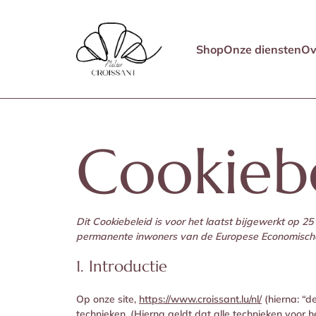
Shop
Onze diensten
Ov
Cookieb
Dit Cookiebeleid is voor het laatst bijgewerkt op 2
permanente inwoners van de Europese Economische
1. Introductie
Op onze site,
https://www.croissant.lu/nl/
(hierna: “d
technieken. (Hierna geldt dat alle technieken voor