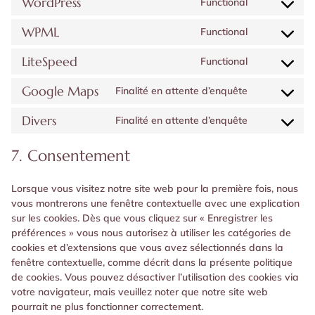
WordPress
Functional
service
Consent
cleantalk-
to
WPML
Functional
spam-
service
Consent
protect
wordpress
to
LiteSpeed
Functional
service
Consent
wpml
to
Google Maps
Finalité en attente d’enquête
service
Consent
litespeed
to
Divers
Finalité en attente d’enquête
service
Consent
google-
to
7. Consentement
maps
service
divers
Lorsque vous visitez notre site web pour la première fois, nous
vous montrerons une fenêtre contextuelle avec une explication
sur les cookies. Dès que vous cliquez sur « Enregistrer les
préférences » vous nous autorisez à utiliser les catégories de
cookies et d’extensions que vous avez sélectionnés dans la
fenêtre contextuelle, comme décrit dans la présente politique
de cookies. Vous pouvez désactiver l’utilisation des cookies via
votre navigateur, mais veuillez noter que notre site web
pourrait ne plus fonctionner correctement.