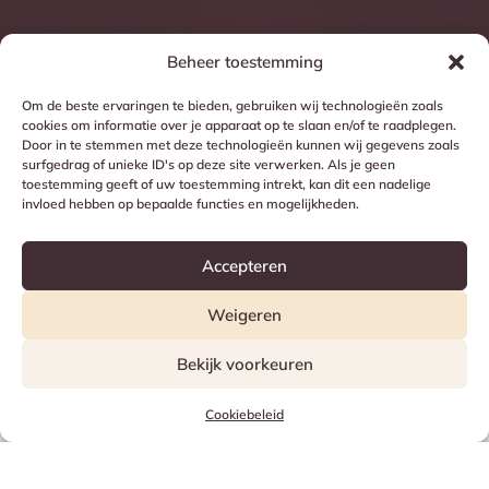
Beheer toestemming
Om de beste ervaringen te bieden, gebruiken wij technologieën zoals
cookies om informatie over je apparaat op te slaan en/of te raadplegen.
Door in te stemmen met deze technologieën kunnen wij gegevens zoals
surfgedrag of unieke ID's op deze site verwerken. Als je geen
Vergaderruimte
toestemming geeft of uw toestemming intrekt, kan dit een nadelige
invloed hebben op bepaalde functies en mogelijkheden.
Accepteren
Een ruimte voor je vergaderingen en
workshops
Weigeren
Bekijk voorkeuren
Cookiebeleid